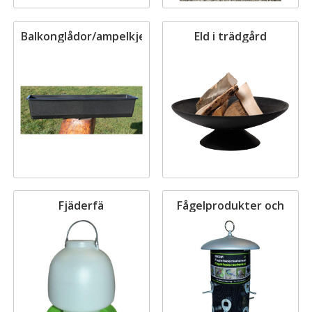
Balkonglådor/ampelkjedjor
Eld i trädgård
Fjäderfä
Fågelprodukter och
insektshotell