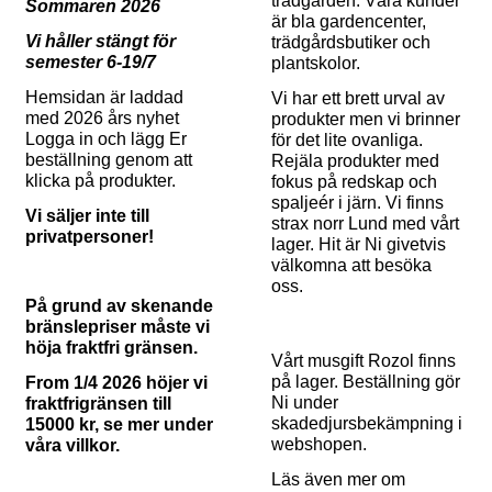
trädgården. Våra kunder
Sommaren 2026
är bla gardencenter,
Vi håller stängt för
trädgårdsbutiker och
semester 6-19/7
plantskolor.
Hemsidan är laddad
Vi har ett brett urval av
med 2026 års nyhet
produkter men vi brinner
Logga in och lägg Er
för det lite ovanliga.
beställning genom att
Rejäla produkter med
klicka på produkter.
fokus på redskap och
spaljeér i järn. Vi finns
Vi säljer inte till
strax norr Lund med vårt
privatpersoner!
lager. Hit är Ni givetvis
välkomna att besöka
oss.
På grund av skenande
bränslepriser måste vi
höja fraktfri gränsen.
Vårt musgift Rozol finns
på lager. Beställning gör
From 1/4 2026 höjer vi
Ni under
fraktfrigränsen till
skadedjursbekämpning i
15000 kr, se mer under
webshopen.
våra villkor.
Läs även mer om