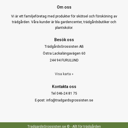
Om oss
Vi är ett familjeföretag med produkter för skötsel och försköning av
trädgården. Våra kunder är bla gardencenter, trädgårdsbutiker och
plantskolor.
Besök oss
TrädgårdsGrossisten AB
Östra Lackalängavägen 60
244 94 FURULUND
Visa karta »
Kontakta oss
Tel 046-24 81 75
E-post: info@tradgardsgrossisten.se
TradgardsGrossisten.se © - Allt för trädgården