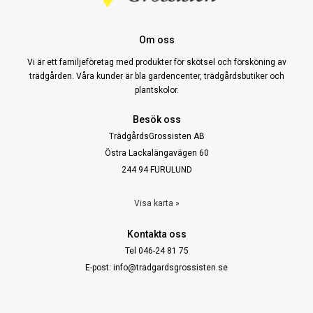
Om oss
Vi är ett familjeföretag med produkter för skötsel och försköning av
trädgården. Våra kunder är bla gardencenter, trädgårdsbutiker och
plantskolor.
Besök oss
TrädgårdsGrossisten AB
Östra Lackalängavägen 60
244 94 FURULUND
Visa karta »
Kontakta oss
Tel 046-24 81 75
E-post: info@tradgardsgrossisten.se