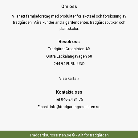
Om oss
Vi är ett familjeföretag med produkter för skötsel och försköning av
trädgården. Våra kunder är bla gardencenter, trädgårdsbutiker och
plantskolor.
Besök oss
TrädgårdsGrossisten AB
Östra Lackalängavägen 60
244 94 FURULUND
Visa karta »
Kontakta oss
Tel 046-24 81 75
E-post: info@tradgardsgrossisten.se
TradgardsGrossisten.se © - Allt för trädgården